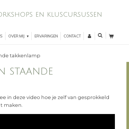
rkshops en kluscursussen
TS
OVER MIJ
ERVARINGEN
CONTACT
ande takkenlamp
en staande
ee in deze video hoe je zelf van gesprokkeld
nt maken.