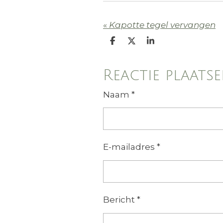
«
Kapotte tegel vervangen
D
D
S
e
e
h
l
e
a
e
l
r
Reactie plaats
n
e
Naam *
E-mailadres *
Bericht *