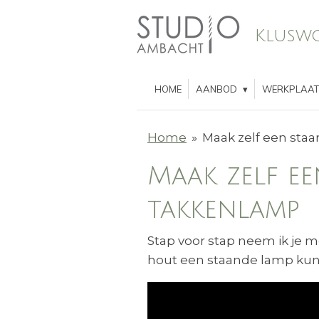
Ga
Kluswo
direct
naar
de
HOME
AANBOD
WERKPLAA
hoofdinhoud
Home
»
Maak zelf een sta
Maak zelf e
takkenlamp
Stap voor stap neem ik je m
hout een staande lamp ku